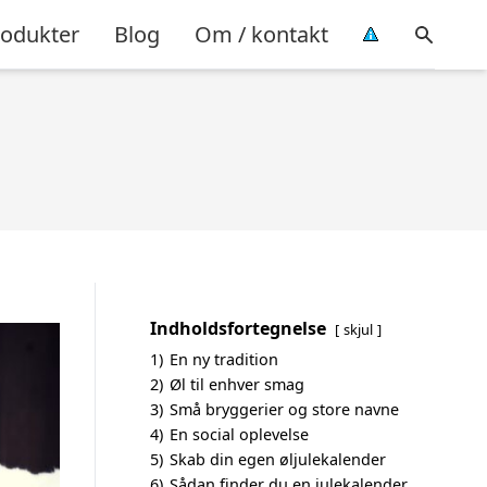
rodukter
Blog
Om / kontakt
Indholdsfortegnelse
skjul
1)
En ny tradition
2)
Øl til enhver smag
3)
Små bryggerier og store navne
4)
En social oplevelse
5)
Skab din egen øljulekalender
6)
Sådan finder du en julekalender