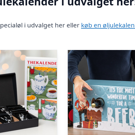
lekalender i udvalget her
cialøl i udvalget her eller
køb en øljulekale