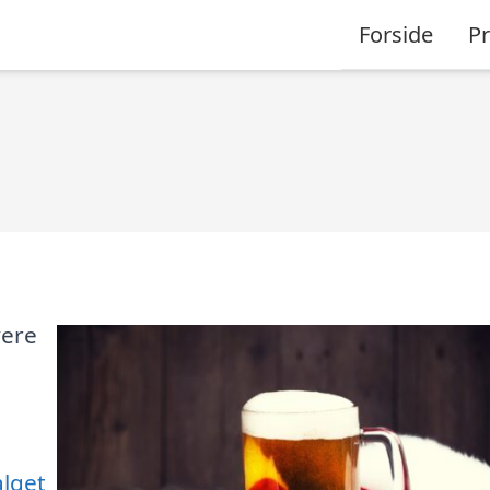
Forside
P
vere
alget