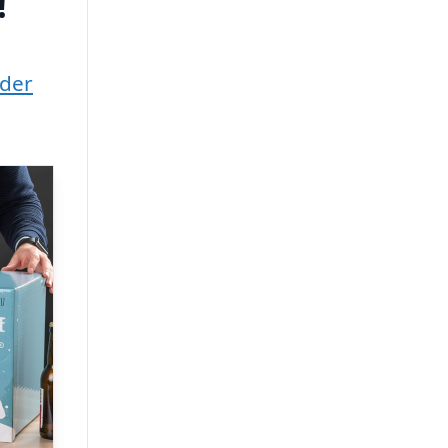
!
nder