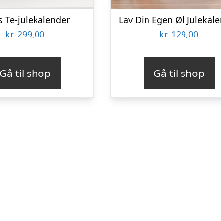
s Te-julekalender
Lav Din Egen Øl Julekal
kr.
299,00
kr.
129,00
Gå til shop
Gå til shop