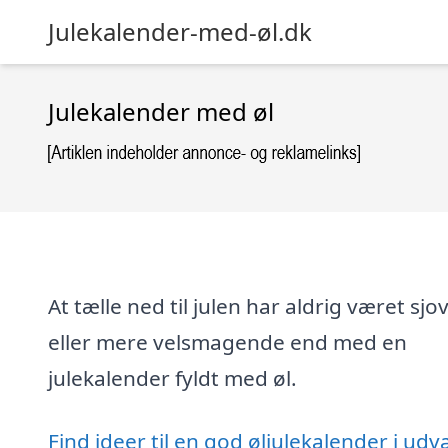
Julekalender-med-øl.dk
Julekalender med øl
At tælle ned til julen har aldrig været sjo
eller mere velsmagende end med en
julekalender fyldt med øl.
Find ideer til en god øljulekalender i udv