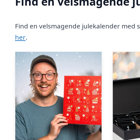
Find en velsmagende ju
Find en velsmagende julekalender med spe
her
.