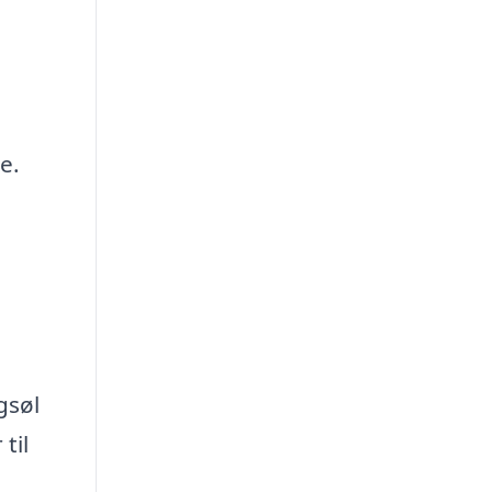
e.
gsøl
til